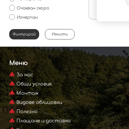
Gril
Очакван скоро
7.00 €
Изчерпан
Филтрирай
Меню
За нас
Общи условия
Монтаж
Видове облицовки
Полезно
Плащане и доставка