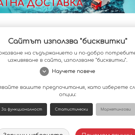
Сайтът използва "бисквитки"
оказване на съдържанието и по-добро потребит
изживяване в сайта, използваме "бисквитки".
expand_more
Научете повече
явайте вашите предпочитания, като изберете с
опции:
За функционалност
Статистически
Маркетингови
плочки – БЕЛИ -
Тротоарни плочки – СТА