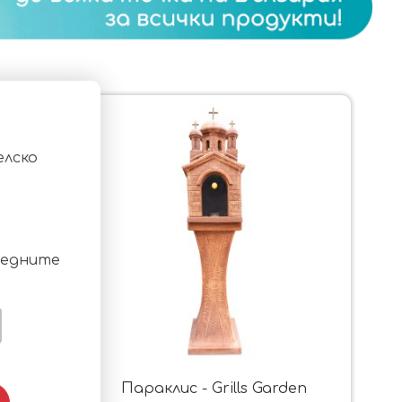
елско
ледните
НДАРТ
Параклис - Grills Garden