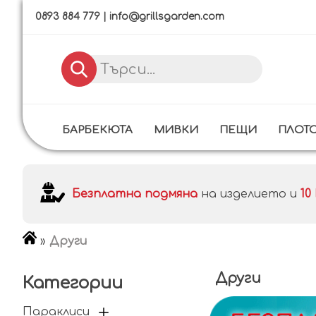
0893 884 779
|
info@grillsgarden.com
БАРБЕКЮТА
МИВКИ
ПЕЩИ
ПЛОТ
Безплатна подмяна
на изделието и
1
»
Други
Други
Категории
Параклиси