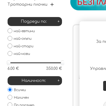
Тротоарни плочки
Подреди по:
+
най-евтини
най-скъпи
За п
най-стари
най-нови
6.00 €
350.00 €
Управл
Наличност:
+
Всички
Наличен
Тротоарни 
По поръчка