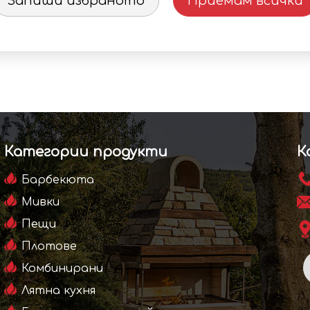
Запиши избраното
Приемам всички
ls Garden
- Grills Garden
 / 13.69 лв.
6.00 € / 11.73 лв.
Категории продукти
К
Барбекюта
Мивки
Пещи
Плотове
Комбинирани
Лятна кухня