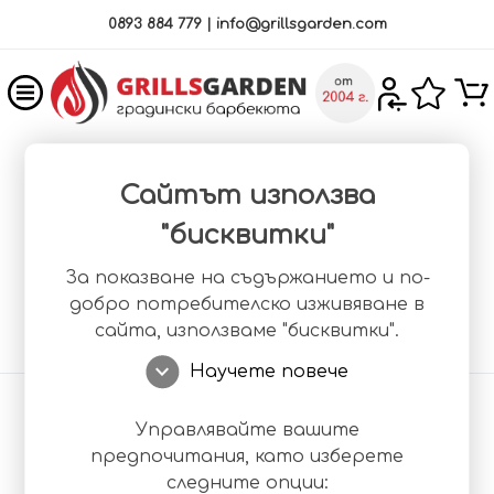
×
0893 884 779
|
info@grillsgarden.com
0893884779
Вход
Сайтът използва
Регистрация
"бисквитки"
Барбекюта
За показване на съдържанието и по-
добро потребителско изживяване в
Мивки
СЪЗДАЙ НОВ ПРОФИЛ
сайта, използваме "бисквитки".
Пещи
expand_more
Научете повече
Плотове
Управлявайте вашите
Име и фамилия
предпочитания, като изберете
Комбинирани
следните опции: