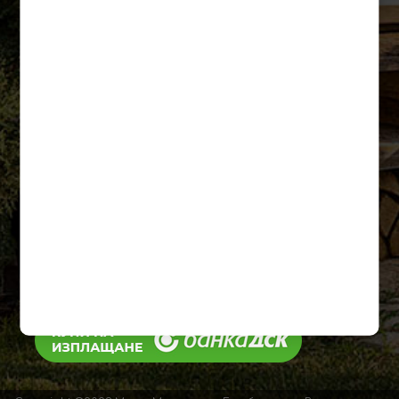
Тротоарни плочки
Контакти
0893 884 779
info@grillsgarden.com
Област Русе, с. Николово 7057, ул.
Липник 81