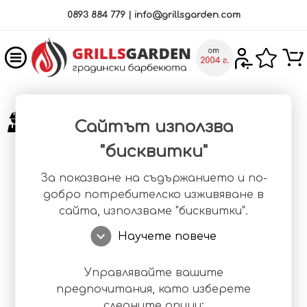
×
0893 884 779
|
info@grillsgarden.com
0893884779
Вход
Сайтът използва
Безплатна подмяна
на изделието и
10
Регистрация
"бисквитки"
ГОДИНИ
гаранция
Барбекюта
Доверете се на
Научи повече
За показване на съдържанието и по-
добро потребителско изживяване в
качеството!
Мивки
сайта, използваме "бисквитки".
Пещи
expand_more
ИНФОРМАЦИЯ
Научете повече
Плотове
За нас
Управлявайте вашите
Комбинирани
предпочитания, като изберете
Контакти
следните опции: